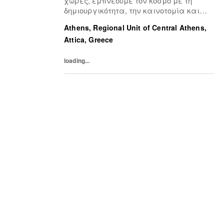
χώρες, εμπνέουμε τον κόσμο με τη
δημιουργικότητα, την καινοτομία και
την αυτενέργεια.Η πολυπολιτισμική
Athens, Regional Unit of Central Athens,
μας ομάδα, είναι η κινητήριος δύναμη
Attica, Greece
πίσω από την επιτυχία μας,
συνδέοντας το μοναδικό μας...
loading...