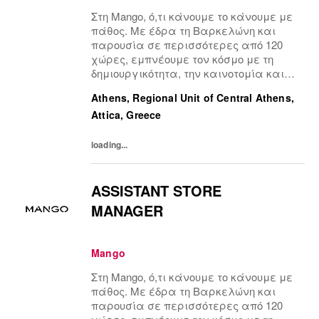
Στη Mango, ό,τι κάνουμε το κάνουμε με
πάθος. Με έδρα τη Βαρκελώνη και
παρουσία σε περισσότερες από 120
χώρες, εμπνέουμε τον κόσμο με τη
δημιουργικότητα, την καινοτομία και
την αυτενέργεια.Η πολυπολιτισμική
Athens, Regional Unit of Central Athens,
μας ομάδα, είναι η κινητήριος δύναμη
Attica, Greece
πίσω από την επιτυχία μας,
συνδέοντας το μοναδικό μας...
loading...
ASSISTANT STORE
MANAGER
Mango
Στη Mango, ό,τι κάνουμε το κάνουμε με
πάθος. Με έδρα τη Βαρκελώνη και
παρουσία σε περισσότερες από 120