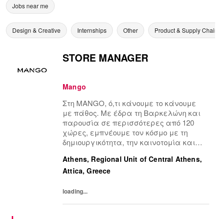
Jobs near me
Design & Creative
Internships
Other
Product & Supply Chain
STORE MANAGER
Mango
Στη MANGO, ό,τι κάνουμε το κάνουμε
με πάθος. Με έδρα τη Βαρκελώνη και
παρουσία σε περισσότερες από 120
χώρες, εμπνέουμε τον κόσμο με τη
δημιουργικότητα, την καινοτομία και
την αυτενέργεια.Η πολυπολιτισμική
Athens, Regional Unit of Central Athens,
μας ομάδα, είναι η κινητήριος δύναμη
Attica, Greece
πίσω από την επιτυχία μας,
συνδέοντας το μοναδικό μας...
loading...