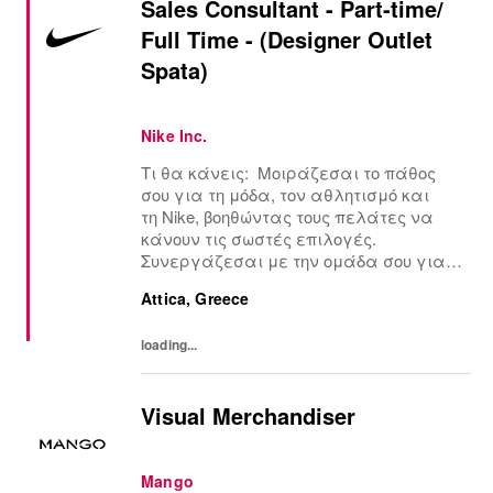
Sales Consultant - Part-time/
Full Time - (Designer Outlet
Spata)
Nike Inc.
Τι θα κάνεις: Μοιράζεσαι το πάθος
σου για τη μόδα, τον αθλητισμό και
τη Nike, βοηθώντας τους πελάτες να
κάνουν τις σωστές επιλογές.
Συνεργάζεσαι με την ομάδα σου για
να προσφέρετε μια κορυφαία
Attica, Greece
εμπειρία σε κάθε επαφή μέσα στο
κατάστημα. Φροντίζεις το κατάστημα
loading...
να είναι πάντα καθαρό και οργανω...
Visual Merchandiser
Mango